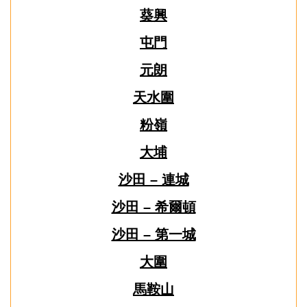
葵興
屯門
元朗
天水圍
粉嶺
大埔
沙田 – 連城
沙田 – 希爾頓
沙田 – 第一城
大圍
馬鞍山