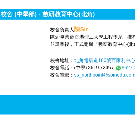
校舍 (中學部) - 數研教育中心(北角)
陳Sir
校舍負責人
陳sir畢業於香港理工大學工程學系，
並畢業後，正式開辦「數研教育中心(北
校舍地址：
北角電氣道180號百家利中心
校舍電話：(中學) 3619 7245 /
9627 
校舍電郵：
ss_northpoint@soinedu.com