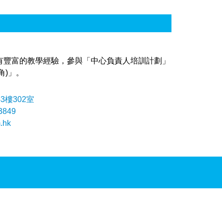
擁有豐富的教學經驗，參與「中心負責人培訓計劃」
角)」。
3樓302室
3849
.hk