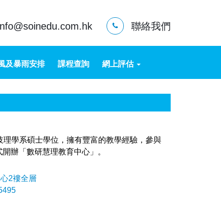
info@soinedu.com.hk
聯絡我們
風及暴雨安排
課程查詢
網上評估
科技理學系碩士學位，擁有豐富的教學經驗，參與
式開辦「數研慧理教育中心」。
中心2褸全層
5495