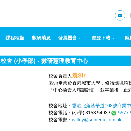
課程種類
數研消息
發展機會
資源下載
颱
校舍 (小學部) - 數研慧理教育中心
袁Sir
校舍負責人
袁sir畢業於香港城市大學，修讀環境
「中心負責人培訓計劃」並畢業後，正
校舍地址：
香港北角渣華道108號商業
校舍電話：(小學) 3153 5493 /
5577 
校舍電郵：
willey@soinedu.com.hk