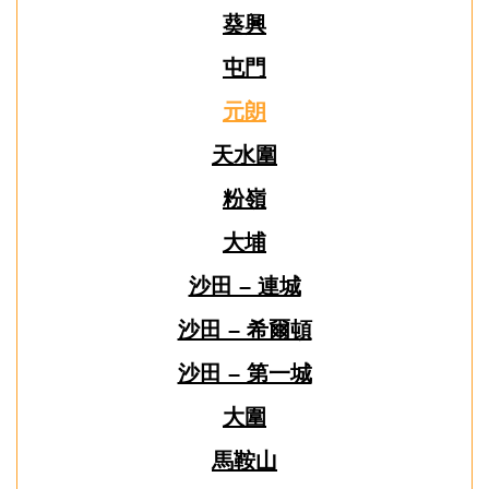
葵興
屯門
元朗
天水圍
粉嶺
大埔
沙田 – 連城
沙田 – 希爾頓
沙田 – 第一城
大圍
馬鞍山