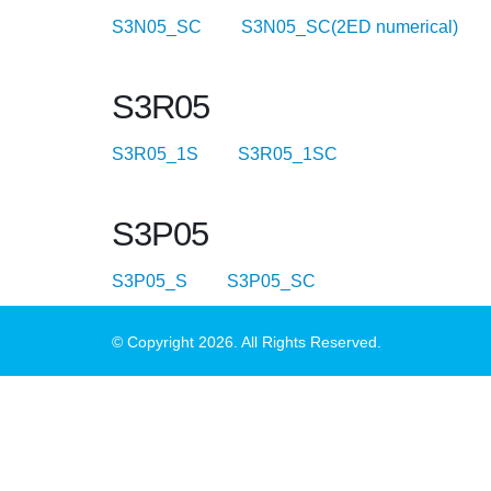
S3N05_SC
S3N05_SC(2ED numerical
S3R05
S3R05_1S
S3R05_1SC
S3P05
S3P05_S
S3P05_SC
© Copyright 2026. All Rights Reserved.