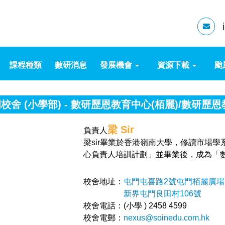
課程種類
數研消息
發展機會
資源下載
颱
校舍 (小學部) - 數研歷恩教育中心(栢麗)/數研歷
梁 Sir
負責人
梁sir畢業於香港嶺南大學，修讀市場
心負責人培訓計劃」並畢業後，成為「數
校舍地址：
屯門屯喜路2號屯門栢麗廣場1樓13
新界屯門良田村106號
校舍電話：(小學 ) 2458 4599
校舍電郵：
nexus@soinedu.com.hk