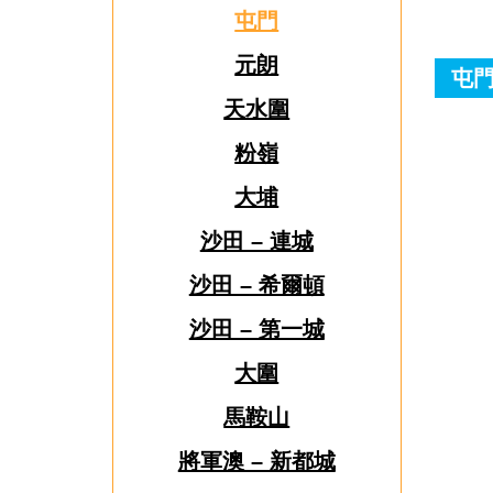
屯門
元朗
屯門
天水圍
粉嶺
大埔
沙田 – 連城
沙田 – 希爾頓
沙田 – 第一城
大圍
馬鞍山
將軍澳 – 新都城