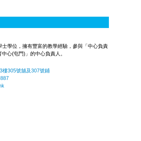
系學士學位，擁有豐富的教學經驗，參與「中心負責
中心(屯門)」的中心負責人。
樓305號舖及307號鋪
7887
hk