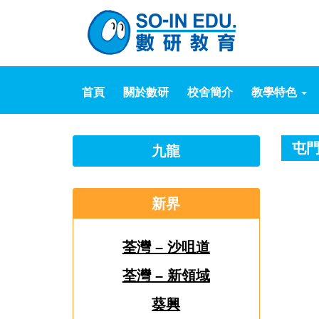
首頁
關於數研
校舍簡介
教學特色
屯門
九龍
新界
荃灣 – 沙咀道
荃灣 – 新領域
葵興