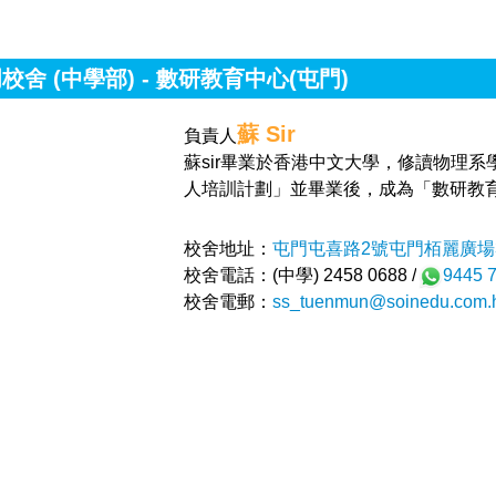
校舍 (中學部) - 數研教育中心(屯門)
蘇 Sir
負責人
蘇sir畢業於香港中文大學，修讀物理
人培訓計劃」並畢業後，成為「數研教育
校舍地址：
屯門屯喜路2號屯門栢麗廣場3
校舍電話：(中學) 2458 0688 /
9445 
校舍電郵：
ss_tuenmun@soinedu.com.